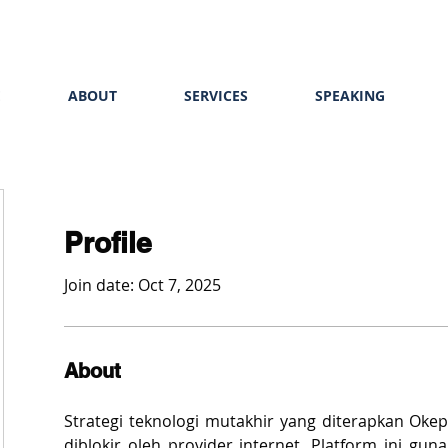
E
ABOUT
SERVICES
SPEAKING
Profile
Join date: Oct 7, 2025
About
Strategi teknologi mutakhir yang diterapkan Okepk
diblokir oleh provider internet. Platform ini gun