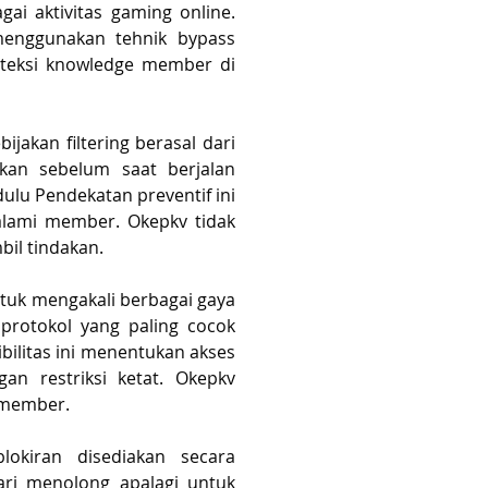
gai aktivitas gaming online. 
enggunakan tehnik bypass 
teksi knowledge member di 
jakan filtering berasal dari 
akan sebelum saat berjalan 
ulu Pendekatan preventif ini 
alami member. Okepkv tidak 
il tindakan.
ntuk mengakali berbagai gaya 
otokol yang paling cocok 
ilitas ini menentukan akses 
n restriksi ketat. Okepkv 
 member.
kiran disediakan secara 
i menolong apalagi untuk 