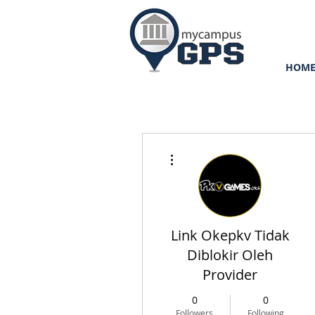
HOM
More actions
Link Okepkv Tidak
Diblokir Oleh
Provider
0
0
Followers
Following