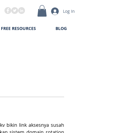
Log In
FREE RESOURCES
BLOG
v bikin link aksesnya susah 
akan sistem domain rotation 