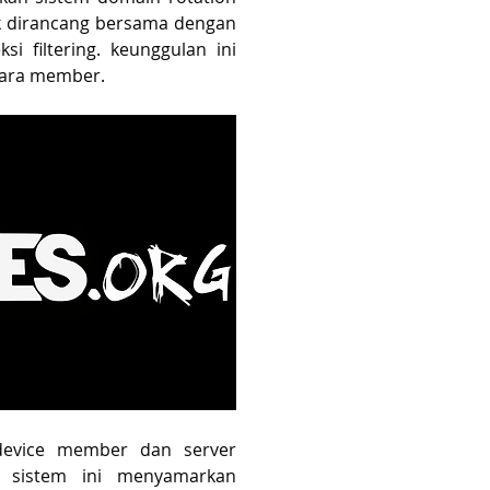
ink dirancang bersama dengan 
i filtering. keunggulan ini 
para member.
Teknologi enkripsi canggih bikin traffic pada device member dan server 
. sistem ini menyamarkan 