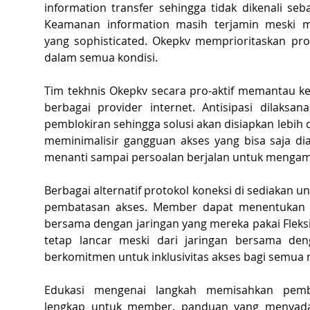
information transfer sehingga tidak dikenali seba
Keamanan information masih terjamin meski m
yang sophisticated. Okepkv memprioritaskan pro
dalam semua kondisi.
Tim tekhnis Okepkv secara pro-aktif memantau kebi
berbagai provider internet. Antisipasi dilaksan
pemblokiran sehingga solusi akan disiapkan lebih d
meminimalisir gangguan akses yang bisa saja di
menanti sampai persoalan berjalan untuk mengamb
Berbagai alternatif protokol koneksi di sediakan u
pembatasan akses. Member dapat menentukan pr
bersama dengan jaringan yang mereka pakai Fleksib
tetap lancar meski dari jaringan bersama denga
berkomitmen untuk inklusivitas akses bagi semua
Edukasi mengenai langkah memisahkan pemblo
lengkap untuk member. panduan yang menyadar